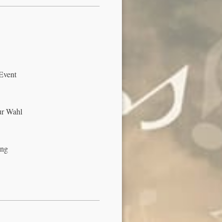
 Event
ur Wahl
ung