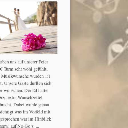
aben uns auf unserer Feier
J Turm sehr wohl gefühlt.
 Musikwünsche wurden 1:1
t. Unsere Gäste durften sich
er wünschen. Der DJ hatte
erzu extra Wunschzettel
bracht. Dabei wurde genau
sichtigt was im Vorfeld mit
gesprochen war im Hinblick
bspw. auf No-Go‘s. ...