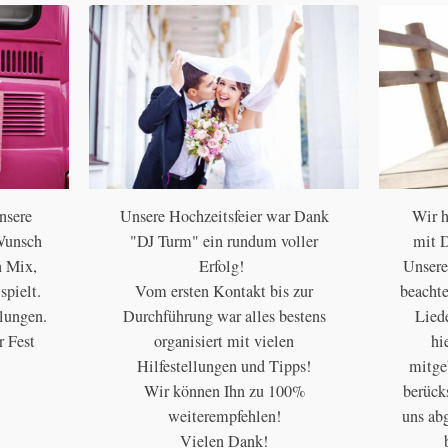
nsere
Unsere Hochzeitsfeier war Dank
Wir h
Wunsch
"DJ Turm" ein rundum voller
mit D
n Mix,
Erfolg!
Unsere
spielt.
Vom ersten Kontakt bis zur
beachte
elungen.
Durchführung war alles bestens
Lied
r Fest
organisiert mit vielen
hi
Hilfestellungen und Tipps!
mitge
Wir können Ihn zu 100%
berück
weiterempfehlen!
uns ab
Vielen Dank!