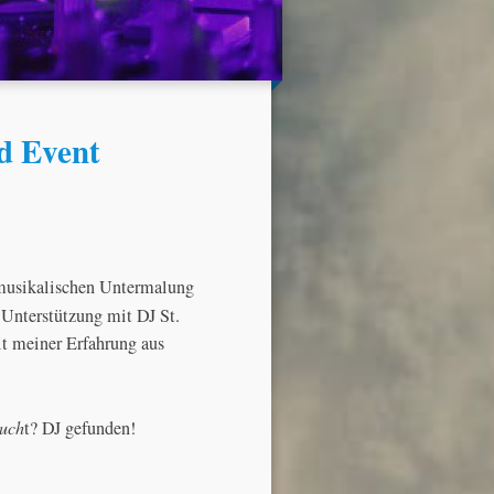
nd Event
r musikalischen Untermalung
 Unterstützung mit DJ St.
it meiner Erfahrung aus
uch
t? DJ gefunden!