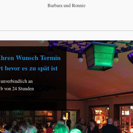
Barbara und Ronnie
h Ihren Wunsch Termin
t bevor es zu spät ist
 unverbindlich an
lb von 24 Stunden