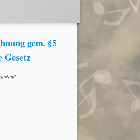
chnung gem. §5
e Gesetz
Saarland